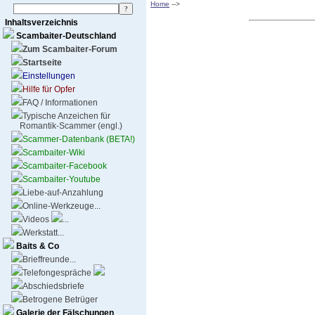
Home
-->
Inhaltsverzeichnis
Scambaiter-Deutschland
Zum Scambaiter-Forum
Startseite
Einstellungen
Hilfe für Opfer
FAQ / Informationen
Typische Anzeichen für
Romantik-Scammer (engl.)
Scammer-Datenbank (BETA!)
Scambaiter-Wiki
Scambaiter-Facebook
Scambaiter-Youtube
Liebe-auf-Anzahlung
Online-Werkzeuge...
Videos
...
Werkstatt...
Baits & Co
Brieffreunde...
Telefongespräche
Abschiedsbriefe
Betrogene Betrüger
Galerie der Fälschungen