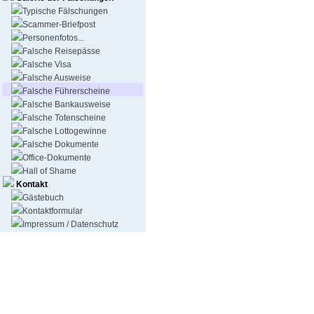
Typische Fälschungen
Scammer-Briefpost
Personenfotos...
Falsche Reisepässe
Falsche Visa
Falsche Ausweise
Falsche Führerscheine
Falsche Bankausweise
Falsche Totenscheine
Falsche Lottogewinne
Falsche Dokumente
Office-Dokumente
Hall of Shame
Kontakt
Gästebuch
Kontaktformular
Impressum / Datenschutz